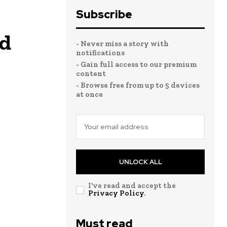
Subscribe
nd
- Never miss a story with
notifications
- Gain full access to our premium
content
- Browse free from up to 5 devices
at once
UNLOCK ALL
I've read and accept the
Privacy Policy
.
Must read