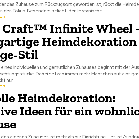
in der das Zuhause zum Rückzugsort geworden ist, rückt die Heimd
 in den Fokus. Besonders beliebt: der koreanische...
on
 Craft™ Infinite Wheel 
gartige Heimdekoration
ge-Stil
 eines individuellen und gemütlichen Zuhauses beginnt mit der Au
richtungsstücke. Dabei setzen immer mehr Menschen auf einzigar
t nur...
on
olle Heimdekoration:
ive Ideen für ein wohnli
use
des eigenen Zuhauses ist mehr als nur Einrichtung – es ist Ausdru