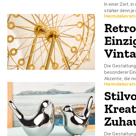
In einer Zeit, 
stärker denn je
Heimdekorati
Retro
Einzi
Vinta
Die Gestaltung
besonderer Ein
Akzente, die nich
Heimdekorati
Stilv
Kreat
Zuha
Die Gestaltung 