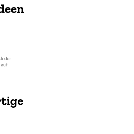
deen
ck der
 auf
tige