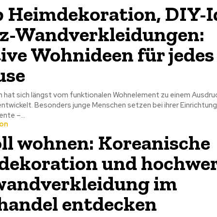
 Heimdekoration, DIY-I
z-Wandverkleidungen:
ive Wohnideen für jedes
use
 hat sich längst vom funktionalen Wohnelement zu einem Ausdru
entwickelt. Besonders junge Menschen setzen bei ihrer Einrichtung
ente –...
on
oll wohnen: Koreanische
ekoration und hochwer
wandverkleidung im
handel entdecken