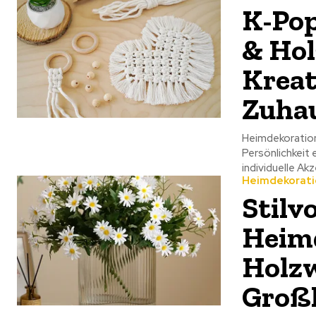
K-Pop
& Hol
Kreat
Zuha
Heimdekoration
Persönlichkeit 
individuelle Akz
Heimdekorati
Stilv
Heimd
Holz
Groß