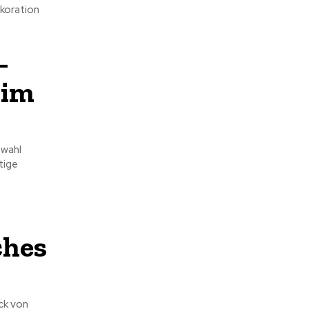
ekoration
–
 im
swahl
tige
ches
ck von