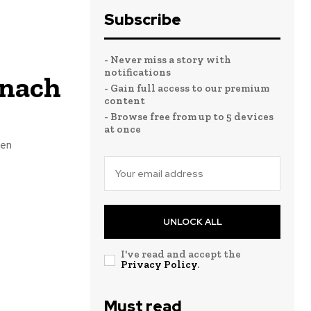
Subscribe
- Never miss a story with
notifications
 nach
- Gain full access to our premium
content
- Browse free from up to 5 devices
at once
men
UNLOCK ALL
I've read and accept the
Privacy Policy
.
Must read