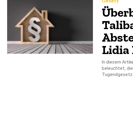
Gesetz
Überb
Talib
Abste
Lidia
In diesem Artik
beleuchtet, di
Tugendgesetz de