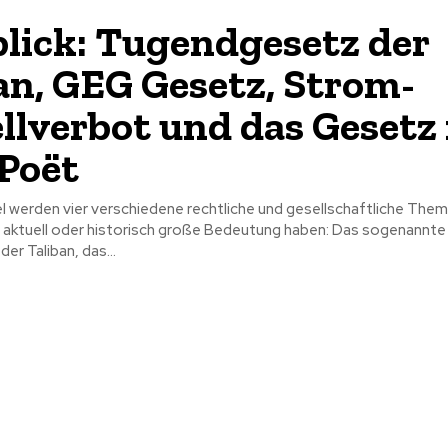
lick: Tugendgesetz der
an, GEG Gesetz, Strom-
llverbot und das Gesetz
 Poët
el werden vier verschiedene rechtliche und gesellschaftliche The
e aktuell oder historisch große Bedeutung haben: Das sogenannte
r Taliban, das...