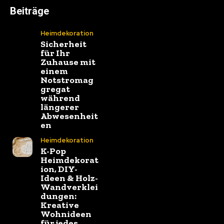
Beiträge
Heimdekoration
Sicherheit
für Ihr
Zuhause mit
einem
Notstromag
gregat
während
längerer
Abwesenheit
en
Heimdekoration
K-Pop
Heimdekorat
ion, DIY-
Ideen & Holz-
Wandverklei
dungen:
Kreative
Wohnideen
für jedes