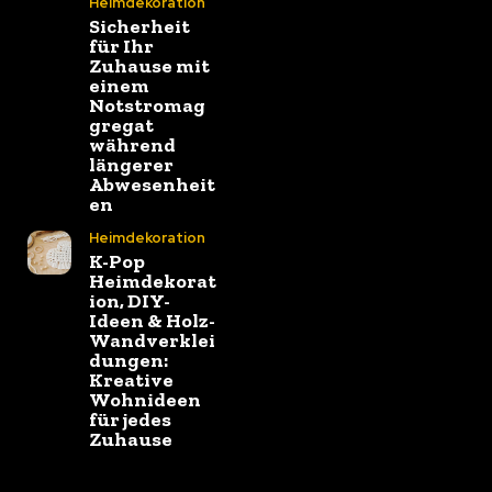
Heimdekoration
Sicherheit
für Ihr
Zuhause mit
einem
Notstromag
gregat
während
längerer
Abwesenheit
en
Heimdekoration
K-Pop
Heimdekorat
ion, DIY-
Ideen & Holz-
Wandverklei
dungen:
Kreative
Wohnideen
für jedes
Zuhause